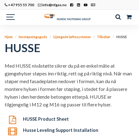
+47 955 55 700
info@nfgas.no
Hjem
Innstøpningsgods
Gjengede løftesystemer
Tilbehør
HUSSE
HUSSE
Med HUSSE nivåstøtte sikrer du på en enkel måte at
gjengehylser støpes inn riktig, rett og på riktig nivå. Når man
støper med fasadeplaten nedover i formen, kan du nå
montere hylsen i formen før støping, i stedet for å plassere
hylsen i den herdende betongen etterpå. HUUSE er
tilgjengelig i M12 og M16 og passer til flere hylser.
HUSSE Product Sheet
Husse Leveling Support Installation