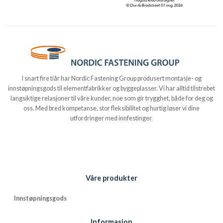
I snart fire tiår har Nordic Fastening Group produsert montasje- og
innstøpningsgods til elementfabrikker og byggeplasser. Vi har alltid tilstrebet
langsiktige relasjoner til våre kunder, noe som gir trygghet, både for deg og
oss. Med bred kompetanse, stor fleksibilitet og hurtig løser vi dine
utfordringer med innfestinger.
Våre produkter
Innstøpningsgods
Informasjon