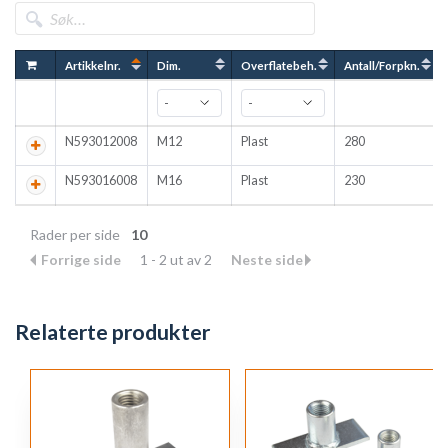
Artikkelnr.
Dim.
Overflatebeh.
Antall/Forpkn.
N593012008
M12
Plast
280
N593016008
M16
Plast
230
Rader per side
10
Forrige side
1 - 2 ut av 2
Neste side
Relaterte produkter