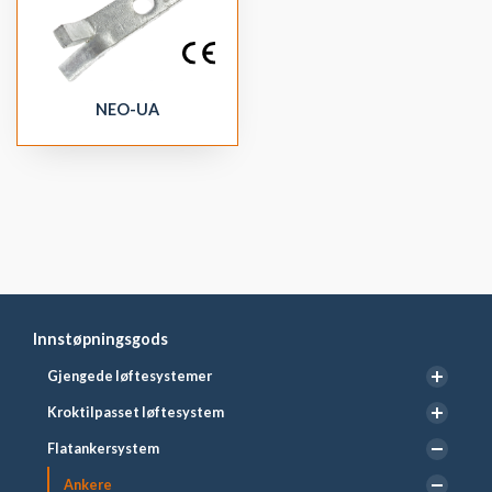
NEO-UA
Innstøpningsgods
Gjengede løftesystemer
Kroktilpasset løftesystem
Flatankersystem
Ankere