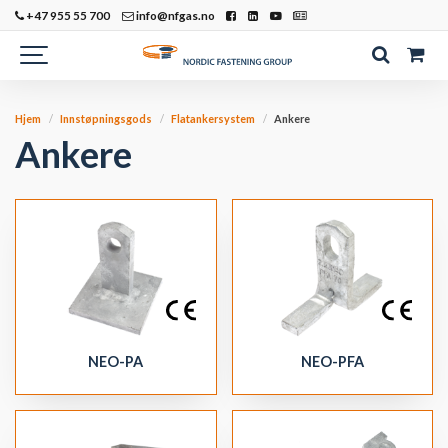
+47 955 55 700
info@nfgas.no
Hjem
Innstøpningsgods
Flatankersystem
Ankere
Ankere
NEO-PA
NEO-PFA