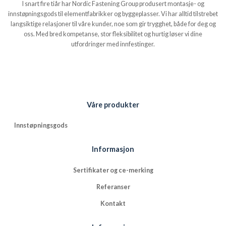
I snart fire tiår har Nordic Fastening Group produsert montasje- og
innstøpningsgods til elementfabrikker og byggeplasser. Vi har alltid tilstrebet
langsiktige relasjoner til våre kunder, noe som gir trygghet, både for deg og
oss. Med bred kompetanse, stor fleksibilitet og hurtig løser vi dine
utfordringer med innfestinger.
Våre produkter
Innstøpningsgods
Informasjon
Sertifikater og ce-merking
Referanser
Kontakt