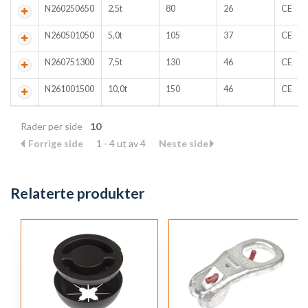
N260250650
2,5t
80
26
CE
N260501050
5,0t
105
37
CE
N260751300
7,5t
130
46
CE
N261001500
10,0t
150
46
CE
Rader per side
10
Forrige side
1 - 4 ut av 4
Neste side
Relaterte produkter