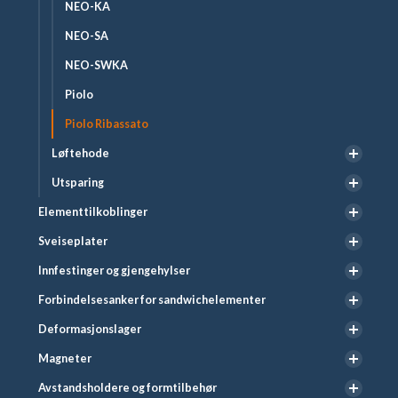
NEO-KA
NEO-SA
NEO-SWKA
Piolo
Piolo Ribassato
Løftehode
Utsparing
Elementtilkoblinger
Sveiseplater
Innfestinger og gjengehylser
Forbindelsesanker for sandwichelementer
Deformasjonslager
Magneter
Avstandsholdere og formtilbehør