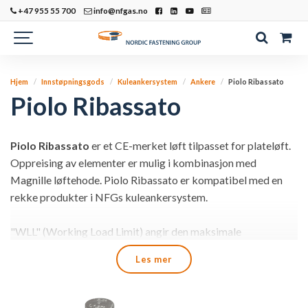
+47 955 55 700
info@nfgas.no
Hjem
Innstøpningsgods
Kuleankersystem
Ankere
Piolo Ribassato
Piolo Ribassato
Piolo Ribassato
er et CE-merket løft tilpasset for plateløft.
Oppreising av elementer er mulig i kombinasjon med
Magnille løftehode. Piolo Ribassato er kompatibel med en
rekke produkter i NFGs kuleankersystem.
"WLL" (Working Load Limit) angir den maksimale
belastningen som et løfteanker eller løftehode kan utsettes
Les mer
for. For løftkapasitet når ankeret er innstøpt i betong, se
respektive håndteringsblad og hensynta angitte
forutsetninger.