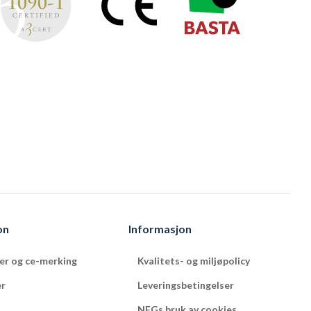
on
Informasjon
ter og ce-merking
Kvalitets- og miljøpolicy
er
Leveringsbetingelser
NFGs bruk av cookies