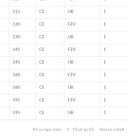
115
CE
UB
1
130
CE
FZV
1
130
CE
UB
1
145
CE
FZV
1
145
CE
UB
1
160
CE
FZV
1
160
CE
UB
1
195
CE
FZV
1
195
CE
UB
1
Forrige side
1 - 10 ut av 10
Neste side