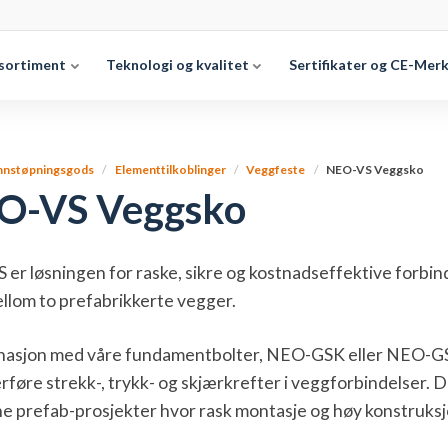
sortiment
Teknologi og kvalitet
Sertifikater og CE-Mer
nnstøpningsgods
Elementtilkoblinger
Veggfeste
NEO-VS Veggsko
O-VS Veggsko
er løsningen for raske, sikre og kostnadseffektive forbi
ellom to prefabrikkerte vegger.
inasjon med våre fundamentbolter, NEO-GSK eller NEO-GS
rføre strekk-, trykk- og skjærkrefter i veggforbindelser. Det
 prefab-prosjekter hvor rask montasje og høy konstruksj