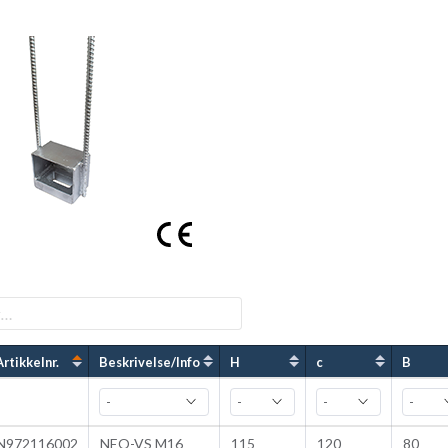
Artikkelnr.
Beskrivelse/Info
H
c
B
N972116002
NEO-VS M16
115
120
80