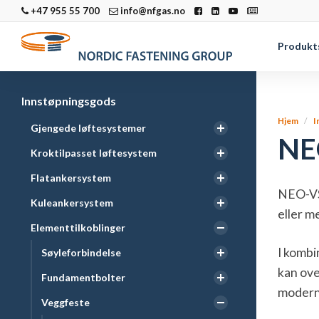
+47 955 55 700
info@nfgas.no
Produkt
Innstøpningsgods
Hjem
I
Gjengede løftesystemer
NE
Kroktilpasset løftesystem
Flatankersystem
NEO-VS 
Kuleankersystem
eller m
Elementtilkoblinger
I komb
Søyleforbindelse
kan ove
Fundamentbolter
moderne
Veggfeste