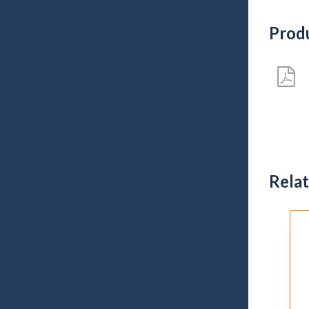
Prod
Rela