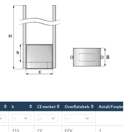
h
CE merket
Overflatebeh.
Antall/Forpkn.
115
CE
FZV
1