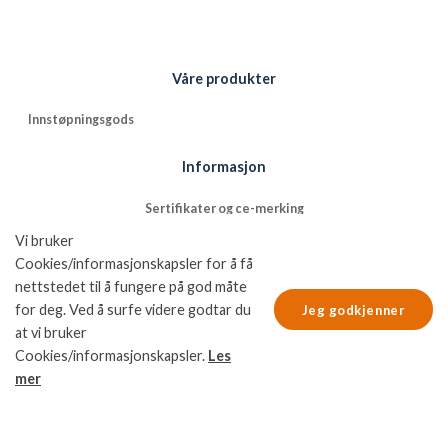
Våre produkter
Innstøpningsgods
Informasjon
Sertifikater og ce-merking
Vi bruker
Referanser
Cookies/informasjonskapsler for å få
Kontakt
nettstedet til å fungere på god måte
for deg. Ved å surfe videre godtar du
Jeg godkjenner
Informasjon
at vi bruker
Cookies/informasjonskapsler.
Les
Kvalitets- og miljøpolicy
mer
Leveringsbetingelser
NFGs bruk av cookies