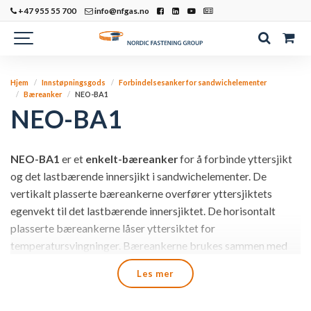
+47 955 55 700
info@nfgas.no
Hjem
Innstøpningsgods
Forbindelsesanker for sandwichelementer
Bæreanker
NEO-BA1
NEO-BA1
NEO-BA1
er et
enkelt-bæreanker
for å forbinde yttersjikt
og det lastbærende innersjikt i sandwichelementer. De
vertikalt plasserte bæreankerne overfører yttersjiktets
egenvekt til det lastbærende innersjiktet. De horisontalt
plasserte bæreankerne låser yttersiktet for
temperatursvingninger. Bæreankerne brukes sammen med
bøyler til å ta opp sugkrefter ved avforming, samt
Les mer
vindpåvirkning når elementet er montert.