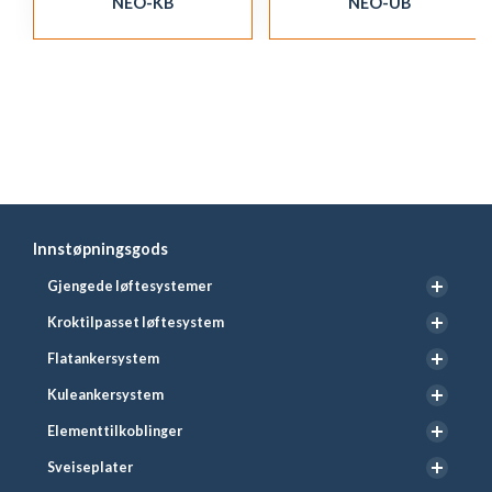
NEO-KB
NEO-UB
Innstøpningsgods
Gjengede løftesystemer
Kroktilpasset løftesystem
Flatankersystem
Kuleankersystem
Elementtilkoblinger
Sveiseplater