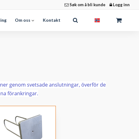
Søk om å bli kunde
Logg inn
king
Om oss
Kontakt
ioner genom svetsade anslutningar, överför de
ina förankringar.