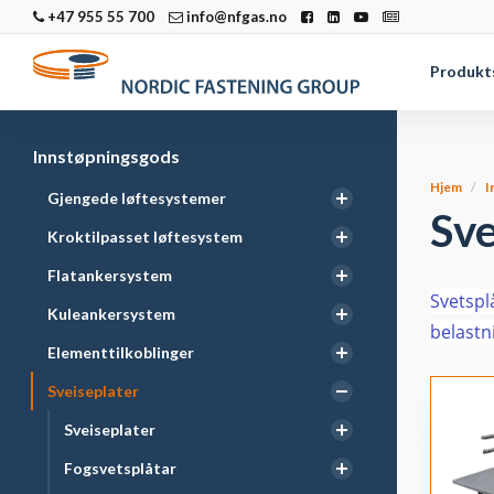
+47 955 55 700
info@nfgas.no
Produkt
Innstøpningsgods
Hjem
I
Gjengede løftesystemer
Sve
Kroktilpasset løftesystem
Flatankersystem
Svetspl
Kuleankersystem
belastn
Elementtilkoblinger
Sveiseplater
Sveiseplater
Fogsvetsplåtar