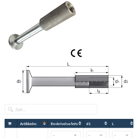
tidligere, er merket med teksen "optimal" i kolonne
"Beskrivelse" nedenfor. Les mer om NEO Optimal løftsystem
her.
Våre NEO-BTK i rustfritt stål tilbyr samme kapasitet som el.
forzinket og varmgalvanisert NEO-BTK i tilsvarende
dimensjon. Håndteringsblad for NEO-BTK er tilgjengelig
med nasjonale forskrifter for Sverige, Norge og Danmark.
Basta-registrering for NEO-BTK
For artikkelnummer som slutter på B, er ankerets fot en bolt.
Lastgrupper er basert på løftehodets kapasitet og anvendes
til å koble sammen riktig anker med riktig løftehode For
ankerets kapasitet, se gjeldende håndteringblad
Artikkelnr.
Beskrivelse/Info
d1
L