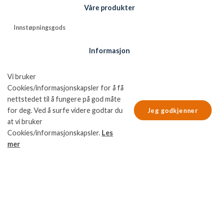
Våre produkter
Innstøpningsgods
Informasjon
Sertifikater og ce-merking
Vi bruker
Referanser
Cookies/informasjonskapsler for å få
nettstedet til å fungere på god måte
Kontakt
for deg. Ved å surfe videre godtar du
Jeg godkjenner
at vi bruker
Informasjon
Cookies/informasjonskapsler.
Les
mer
Kvalitets- og miljøpolicy
Leveringsbetingelser
NFGs bruk av cookies
Nordic Fastening Groups personvernpolicy