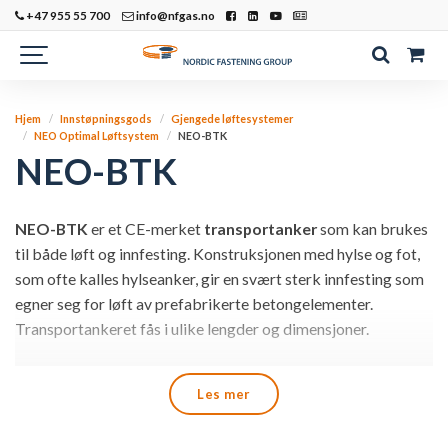
+47 955 55 700
info@nfgas.no
Hjem
Innstøpningsgods
Gjengede løftesystemer
NEO Optimal Løftsystem
NEO-BTK
NEO-BTK
NEO-BTK
er et CE-merket
transportanker
som kan brukes
til både løft og innfesting. Konstruksjonen med hylse og fot,
som ofte kalles hylseanker, gir en svært sterk innfesting som
egner seg for løft av prefabrikerte betongelementer.
Transportankeret fås i ulike lengder og dimensjoner.
De lengdene og dimensjonene som er inkludert i vårt
Les mer
optimaliserte og forsterkede løftsystem NEO Optimal, og
som derfor har muligheten til å tilby høyere løftkapasitet enn