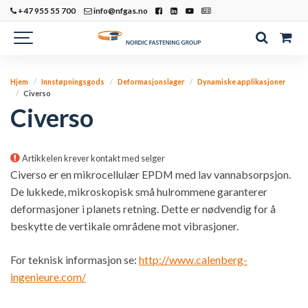
+47 955 55 700
info@nfgas.no
Hjem
Innstøpningsgods
Deformasjonslager
Dynamiske applikasjoner
Civerso
Civerso
Artikkelen krever kontakt med selger
Civerso er en mikrocellulær EPDM med lav vannabsorpsjon.
De lukkede, mikroskopisk små hulrommene garanterer
deformasjoner i planets retning. Dette er nødvendig for å
beskytte de vertikale områdene mot vibrasjoner.
For teknisk informasjon se:
http://www.calenberg-
ingenieure.com/