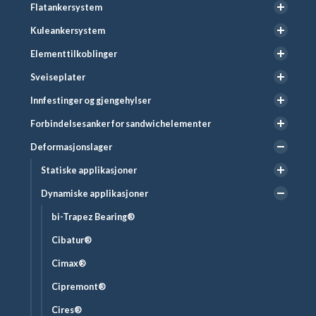
Flatankersystem
Kuleankersystem
Elementtilkoblinger
Sveiseplater
Innfestinger og gjengehylser
Forbindelsesanker for sandwichelementer
Deformasjonslager
Statiske applikasjoner
Dynamiske applikasjoner
bi-Trapez Bearing®
Cibatur®
Cimax®
Cipremont®
Cires®