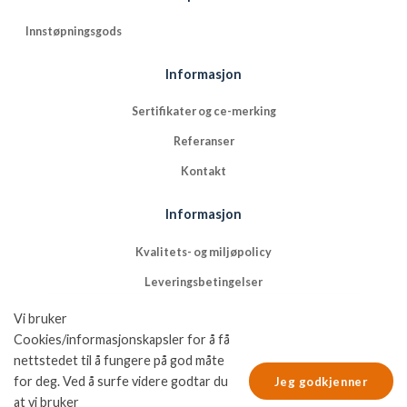
Innstøpningsgods
Informasjon
Sertifikater og ce-merking
Referanser
Kontakt
Informasjon
Kvalitets- og miljøpolicy
Leveringsbetingelser
NFGs bruk av cookies
Vi bruker
Cookies/informasjonskapsler for å få
Nordic Fastening Groups personvernpolicy
nettstedet til å fungere på god måte
for deg. Ved å surfe videre godtar du
Jeg godkjenner
at vi bruker