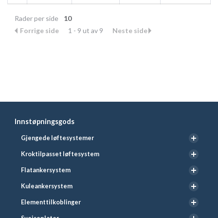
Rader per side
10
Forrige side
1 - 9 ut av 9
Neste side
Innstøpningsgods
Gjengede løftesystemer
Kroktilpasset løftesystem
Flatankersystem
Kuleankersystem
Elementtilkoblinger