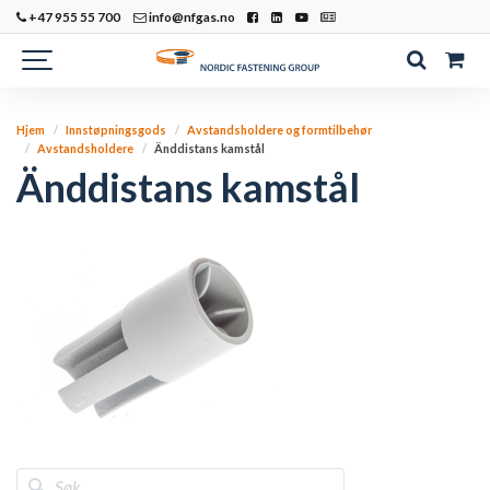
+47 955 55 700
info@nfgas.no
Hjem
Innstøpningsgods
Avstandsholdere og formtilbehør
Avstandsholdere
Änddistans kamstål
Änddistans kamstål