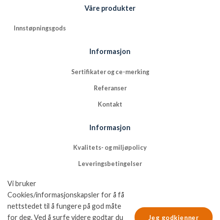
Våre produkter
Innstøpningsgods
Informasjon
Sertifikater og ce-merking
Referanser
Kontakt
Informasjon
Kvalitets- og miljøpolicy
Leveringsbetingelser
NFGs bruk av cookies
Vi bruker
Cookies/informasjonskapsler for å få
Nordic Fastening Groups personvernpolicy
nettstedet til å fungere på god måte
for deg. Ved å surfe videre godtar du
Jeg godkjenner