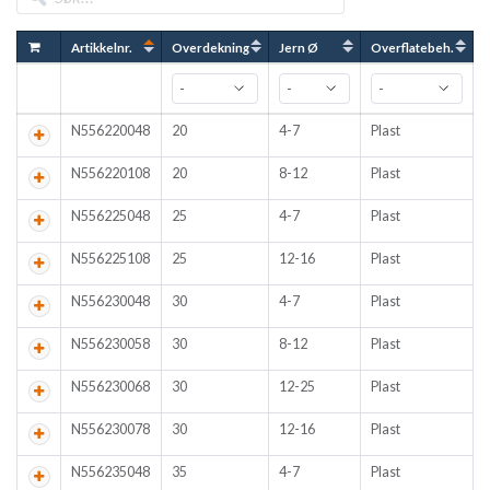
Artikkelnr.
Overdekning
Jern Ø
Overflatebeh.
A
N556220048
20
4-7
Plast
N556220108
20
8-12
Plast
N556225048
25
4-7
Plast
N556225108
25
12-16
Plast
N556230048
30
4-7
Plast
N556230058
30
8-12
Plast
N556230068
30
12-25
Plast
N556230078
30
12-16
Plast
N556235048
35
4-7
Plast