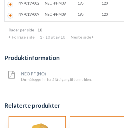
N970139002
NEO-PF M39
195
120
1
N970139009
NEO-PF M39
195
120
1
Rader per side
10
Forrige side
1 - 10 ut av 10
Neste side
Produktinformation
NEO PF (NO)
Du må logge inn for å få tilgang til denne filen.
Relaterte produkter