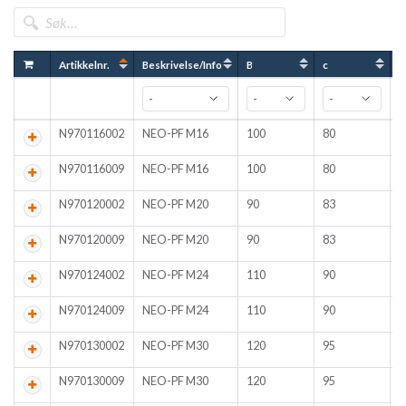
Artikkelnr.
Beskrivelse/Info
B
c
N970116002
NEO-PF M16
100
80
7
N970116009
NEO-PF M16
100
80
7
N970120002
NEO-PF M20
90
83
8
N970120009
NEO-PF M20
90
83
8
N970124002
NEO-PF M24
110
90
1
N970124009
NEO-PF M24
110
90
1
N970130002
NEO-PF M30
120
95
1
N970130009
NEO-PF M30
120
95
1