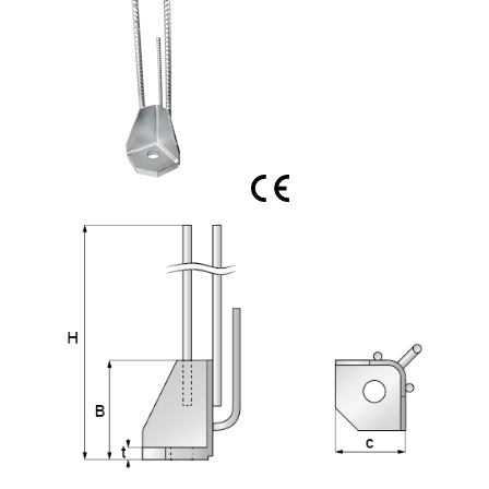
Ved å kombinere NEO-PF med innstøpte fundamentbolter,
NEO-GSK eller NEO-GSL, oppnås en robust forbindelse som
overfører strekk-, trykk- og skjærkrefter i konstruksjonen.
Dette gjør at forbindelsen kan ta opp laster allerede under
montasjefasen og bidrar til en rask og sikker byggeprosess.