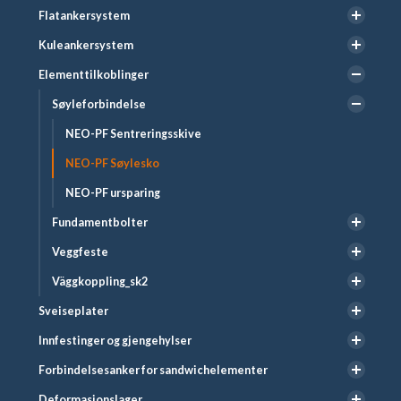
Flatankersystem
Kuleankersystem
Elementtilkoblinger
Søyleforbindelse
NEO-PF Sentreringsskive
NEO-PF Søylesko
NEO-PF ursparing
Fundamentbolter
Veggfeste
Väggkoppling_sk2
Sveiseplater
Innfestinger og gjengehylser
Forbindelsesanker for sandwichelementer
Deformasjonslager