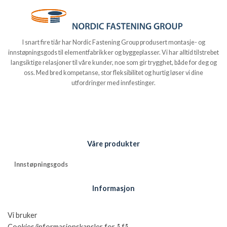
I snart fire tiår har Nordic Fastening Group produsert montasje- og
innstøpningsgods til elementfabrikker og byggeplasser. Vi har alltid tilstrebet
langsiktige relasjoner til våre kunder, noe som gir trygghet, både for deg og
oss. Med bred kompetanse, stor fleksibilitet og hurtig løser vi dine
utfordringer med innfestinger.
Våre produkter
Innstøpningsgods
Informasjon
Sertifikater og ce-merking
Vi bruker
Referanser
Cookies/informasjonskapsler for å få