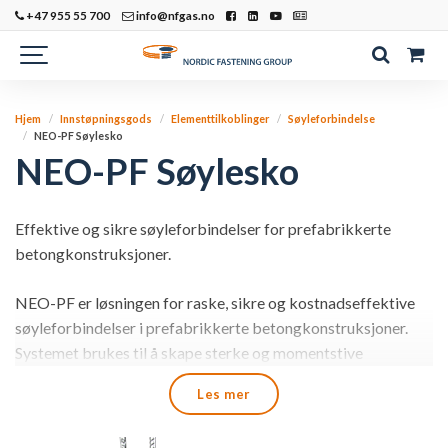
+47 955 55 700
info@nfgas.no
Hjem
Innstøpningsgods
Elementtilkoblinger
Søyleforbindelse
NEO-PF Søylesko
NEO-PF Søylesko
Effektive og sikre søyleforbindelser for prefabrikkerte
betongkonstruksjoner.
NEO-PF er løsningen for raske, sikre og kostnadseffektive
søyleforbindelser i prefabrikkerte betongkonstruksjoner.
Systemet brukes til å skape sterke og momentstive
forbindelser mellom betongsøyler og fundament, eller
Les mer
mellom to søyler, noe som muliggjør en effektiv
byggeprosess.