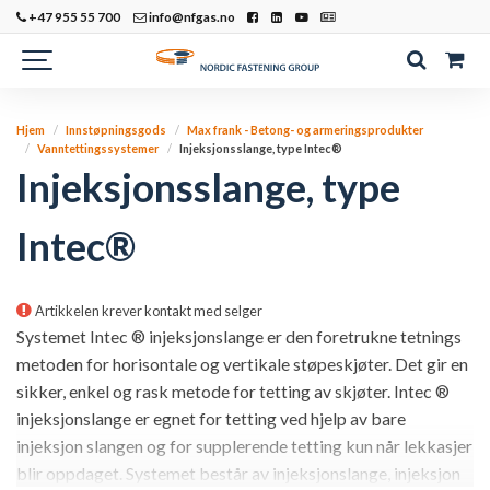
+47 955 55 700
info@nfgas.no
Hjem
Innstøpningsgods
Max frank - Betong- og armeringsprodukter
Vanntettingssystemer
Injeksjonsslange, type Intec®
Injeksjonsslange, type
Intec®
Artikkelen krever kontakt med selger
Systemet Intec ® injeksjonslange er den foretrukne tetnings
metoden for horisontale og vertikale støpeskjøter. Det gir en
sikker, enkel og rask metode for tetting av skjøter. Intec ®
injeksjonslange er egnet for tetting ved hjelp av bare
injeksjon slangen og for supplerende tetting kun når lekkasjer
blir oppdaget. Systemet består av injeksjonslange, injeksjon