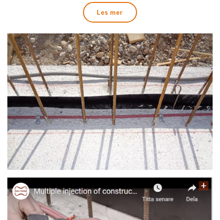
materiale og nødvendig tilbehør.
Les mer
Intec ® er meget robust og tøyelig og kan lett legges i
hjørner, rundt rør og små utsparinger. Innvendig diameter på 5
mm gir lavt forbruk av injeksjonsmasse (1 liter pr/10m
slange).
Systemet er også kjent for sitt store og praktiske tilbehør
som gjør arbeidet enkelt og sikkert for bruk på byggeplass.
Til injisering kan f. eks. vår injeksjonsmasse som er godkjent
av Folkehelsa til bruk i drikkevannsanlegg benyttes.
Intec ® Premium – anbefales hvor det kan bli behov for
reinjisering
Intec ® Premium er et godt utprøvd injeksjon slange system
for tetting ved hjelp av PUR, EP og akryl masse.Den unike
designen Intec ® Premium har, gjør at injeksjon slangen kan
rengjøres med en ”skylde” prosess med trykk. Systemet er