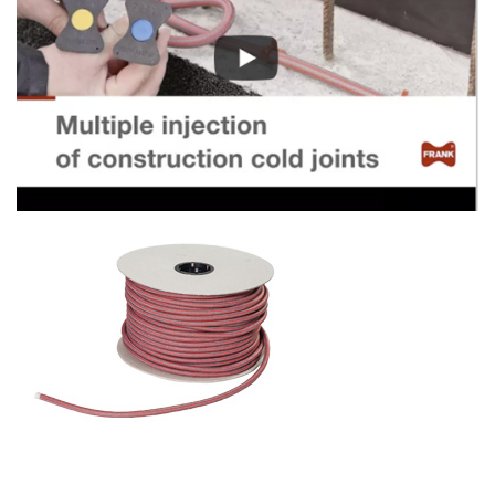
derfor egnet til flere injeksjoner med både PU og akryl
masse. En annen fordel er muligheten til å injisere over lengre
lengder enn de fleste andre injeksjonslange systemer. Intec ®
Premium har blitt uavhengig testet og sertifisert for flere
injeksjoner med PU masse.
Intec ® Standard – anbefales hvor det er behov for kun én
injisering
Intec ® Standard er et velprøvd injeksjonslange for tetting
ved hjelp av PUR, EP og akryl masse. Intec ® Standard har
blitt uavhengig testet og sertifisert for engangs injisering.
Intec ® Cem – anbefales for sementbaserte masser hvor
det kan bli behov for reinjisering
Intec ® Cem injeksjonslange brukes i hovedsak til injeksjon
av sementbaserte masser, men kan også injiseres med akryl