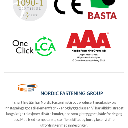
I snart fire tiår har Nordic Fastening Group produsert montasje- og
innstøpningsgods til elementfabrikker og byggeplasser. Vi har alltid tilstrebet
langsiktige relasjoner til våre kunder, noe som gir trygghet, både for deg og
oss. Med bred kompetanse, stor fleksibilitet og hurtig løser vi dine
utfordringer med innfestinger.