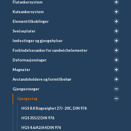
Flatankersystem
Kuleankersystem
Elementtilkoblinger
Sveiseplater
Innfestinger og gjengehylser
Forbindelsesanker for sandwichelementer
Deformasjonslager
Magneter
Avstandsholdere og formtilbehør
Gjengestenger
Gjengestag
HGS 8.8 Slagseighet 27J -20C, DIN 976
HGS 355J2 DIN 976
HGS 4.6/A2/A4 DIN 976