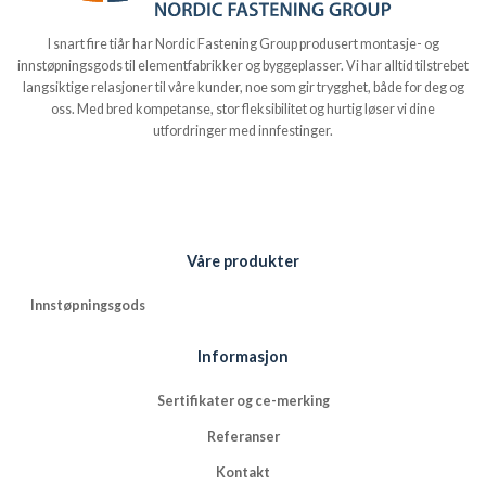
I snart fire tiår har Nordic Fastening Group produsert montasje- og
innstøpningsgods til elementfabrikker og byggeplasser. Vi har alltid tilstrebet
langsiktige relasjoner til våre kunder, noe som gir trygghet, både for deg og
oss. Med bred kompetanse, stor fleksibilitet og hurtig løser vi dine
utfordringer med innfestinger.
Våre produkter
Innstøpningsgods
Informasjon
Sertifikater og ce-merking
Referanser
Kontakt