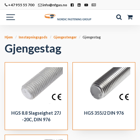
+47 955 55 700
info@nfgas.no
Hjem
Innstøpningsgods
Gjengestenger
Gjengestag
Gjengestag
HGS 8.8 Slagseighet 27J
HGS 355J2 DIN 976
-20C, DIN 976