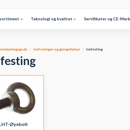
sortiment
Teknologi og kvalitet
Sertifikater og CE-Mer
nnstøpningsgods
Innfestinger og gjengehylser
Innfesting
festing
LHT-Øyebolt