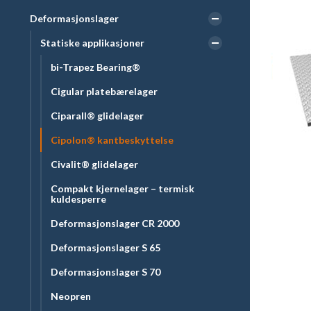
Deformasjonslager
Statiske applikasjoner
bi-Trapez Bearing®
Cigular platebærelager
Ciparall® glidelager
Cipolon® kantbeskyttelse
Civalit® glidelager
Compakt kjernelager – termisk
kuldesperre
Deformasjonslager CR 2000
Deformasjonslager S 65
Deformasjonslager S 70
Neopren