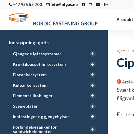
+47 955 55 700
info@nfgas.no
Produkt
Innstøpningsgods
Hjem
I
Gjengede løftesystemer
Cip
Kroktilpasset løftesystem
Flatankersystem
Artikk
Kuleankersystem
Svært k
Elementtilkoblinger
filigran
Sveiseplater
For tek
Innfestinger og gjengehylser
Forbindelsesanker for
sandwichelementer