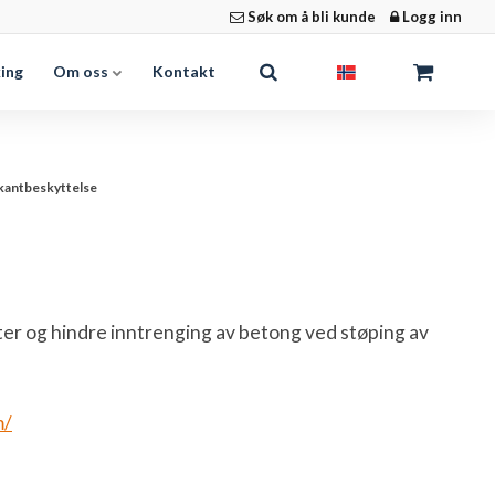
Søk om å bli kunde
Logg inn
king
Om oss
Kontakt
kantbeskyttelse
ter og hindre inntrenging av betong ved støping av
m/