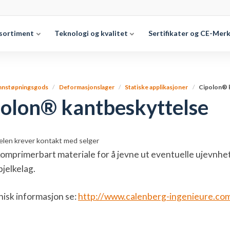
sortiment
Teknologi og kvalitet
Sertifikater og CE-Mer
nnstøpningsgods
Deformasjonslager
Statiske applikasjoner
Cipolon® 
olon® kantbeskyttelse
elen krever kontakt med selger
omprimerbart materiale for å jevne ut eventuelle ujevnhe
bjelkelag.
nisk informasjon se:
http://www.calenberg-ingenieure.co