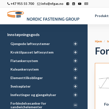
+47 955 55 700
info@nfgas.no
Produkt
Innstøpningsgods
Hjem
I
Gjengede løftesystemer
For
Kroktilpasset løftesystem
Flatankersystem
Kuleankersystem
Elementtilkoblinger
Sveiseplater
Innfestinger og gjengehylser
Forbindelsesanker for
Fo
sandwichelementer