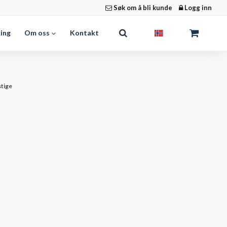
Søk om å bli kunde
Logg inn
king
Om oss
Kontakt
stige