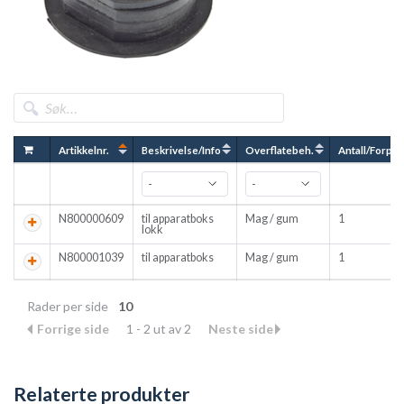
Artikkelnr.
Beskrivelse/Info
Overflatebeh.
Antall/Forpkn
N800000609
til apparatboks
Mag / gum
1
lokk
N800001039
til apparatboks
Mag / gum
1
Rader per side
10
Forrige side
1 - 2 ut av 2
Neste side
Relaterte produkter