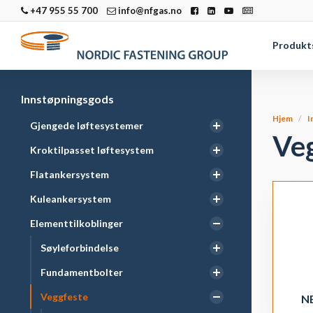
+47 955 55 700
info@nfgas.no
Produkt
Innstøpningsgods
Hjem
I
Gjengede løftesystemer
Ve
Kroktilpasset løftesystem
Flatankersystem
Kuleankersystem
Elementtilkoblinger
Søyleforbindelse
Fundamentbolter
Veggfeste
N