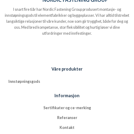
I snart fire tiår har Nordic Fastening Group produsert montasje- og
innstøpningsgods til elementfabrikker og byggeplasser. Vi har alltid tilstrebet
langsiktige relasjoner til våre kunder, noe som gir trygghet, både for deg og
oss. Med bred kompetanse, stor fleksibilitet og hurtig løser vi dine
utfordringer med innfestinger.
Våre produkter
Innstøpningsgods
Informasjon
Sertifikater og ce-merking
Referanser
Kontakt