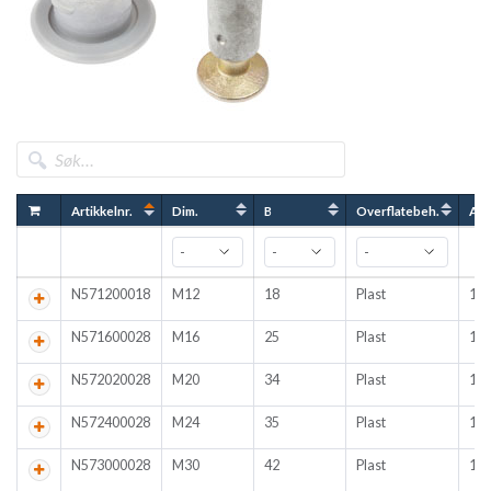
Artikkelnr.
Dim.
B
Overflatebeh.
Ant
N571200018
M12
18
Plast
10
N571600028
M16
25
Plast
10
N572020028
M20
34
Plast
10
N572400028
M24
35
Plast
10
N573000028
M30
42
Plast
10