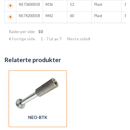
N573600018
M36
52
Plast
10
N574200018
M42
60
Plast
10
Rader per side
10
Forrige side
1 - 7 ut av 7
Neste side
Relaterte produkter
NEO-BTK