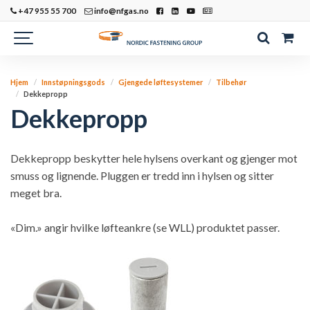
+47 955 55 700
info@nfgas.no
Hjem
Innstøpningsgods
Gjengede løftesystemer
Tilbehør
Dekkepropp
Dekkepropp
Dekkepropp beskytter hele hylsens overkant og gjenger mot
smuss og lignende. Pluggen er tredd inn i hylsen og sitter
meget bra.
«Dim.» angir hvilke løfteankre (se WLL) produktet passer.