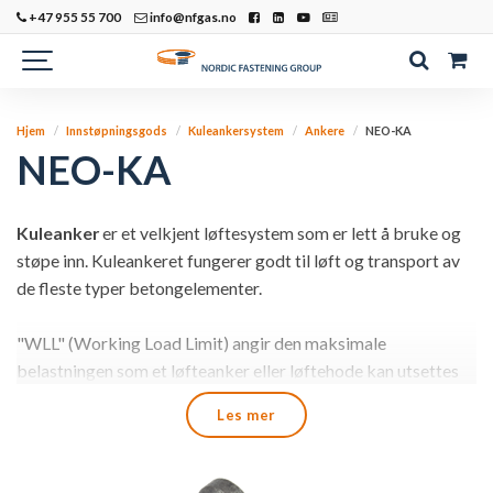
+47 955 55 700
info@nfgas.no
Hjem
Innstøpningsgods
Kuleankersystem
Ankere
NEO-KA
NEO-KA
Kuleanker
er et velkjent løftesystem som er lett å bruke og
støpe inn. Kuleankeret fungerer godt til løft og transport av
de fleste typer betongelementer.
"WLL" (Working Load Limit) angir den maksimale
belastningen som et løfteanker eller løftehode kan utsettes
for. For løftkapasitet når ankeret er innstøpt i betong, se
Les mer
respektive håndteringsblad og hensynta angitte
forutsetninger.