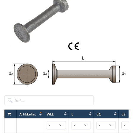
Basta-registrering for NEO-KA
Artikkelnr.
WLL
L
d1
d2