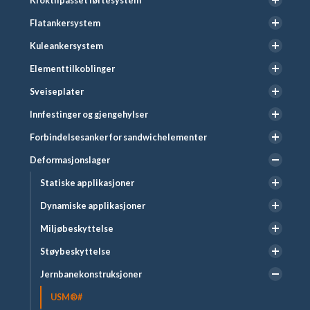
Kroktilpasset løftesystem
Flatankersystem
Kuleankersystem
Elementtilkoblinger
Sveiseplater
Innfestinger og gjengehylser
Forbindelsesanker for sandwichelementer
Deformasjonslager
Statiske applikasjoner
Dynamiske applikasjoner
Miljøbeskyttelse
Støybeskyttelse
Jernbanekonstruksjoner
USM®#