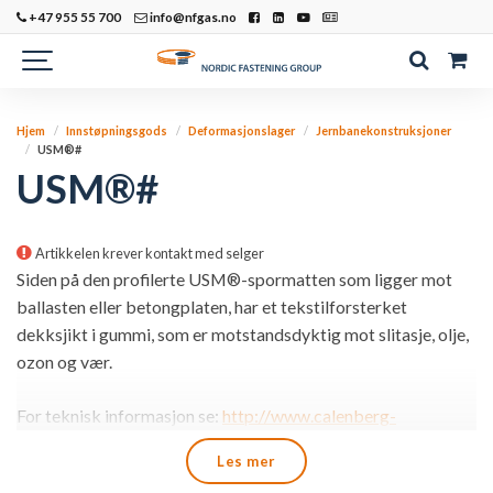
+47 955 55 700
info@nfgas.no
Hjem
Innstøpningsgods
Deformasjonslager
Jernbanekonstruksjoner
USM®#
USM®#
Artikkelen krever kontakt med selger
Siden på den profilerte USM®-spormatten som ligger mot
ballasten eller betongplaten, har et tekstilforsterket
dekksjikt i gummi, som er motstandsdyktig mot slitasje, olje,
ozon og vær.
For teknisk informasjon se:
http://www.calenberg-
ingenieure.com/
Les mer