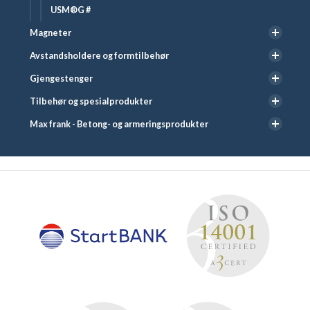
USM®G #
Magneter
Avstandsholdere og formtilbehør
Gjengestenger
Tilbehør og spesialprodukter
Max frank - Betong- og armeringsprodukter