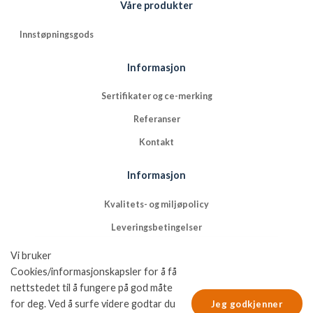
Våre produkter
Innstøpningsgods
Informasjon
Sertifikater og ce-merking
Referanser
Kontakt
Informasjon
Kvalitets- og miljøpolicy
Leveringsbetingelser
NFGs bruk av cookies
Vi bruker
Cookies/informasjonskapsler for å få
Nordic Fastening Groups personvernpolicy
nettstedet til å fungere på god måte
for deg. Ved å surfe videre godtar du
Jeg godkjenner