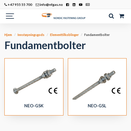
+47 955 55 700
info@nfgas.no
Hjem
Innstøpningsgods
Elementtilkoblinger
Fundamentbolter
Fundamentbolter
NEO-GSK
NEO-GSL