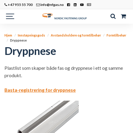
+47 955 55 700
info@nfgas.no
Hjem
Innstøpningsgods
Avstandsholdere og formtilbehør
Formtilbehør
Dryppnese
Dryppnese
Plastlist som skaper både fas og dryppnese i ett og samme
produkt.
Basta-registrering for dryppnese