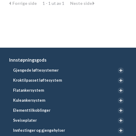
Forrige side
1 - 1 ut av 1
Neste side
Innstøpningsgods
Gjengede løftesystemer
Kroktilpasset løftesystem
Flatankersystem
Kuleankersystem
Elementtilkoblinger
Sveiseplater
Innfestinger og gjengehylser