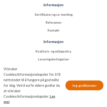
Informasjon
Sertifikater og ce-merking
Referanser
Kontakt
Informasjon
Kvalitets- og miljøpolicy
Leveringsbetingelser
NFGs bruk av cookies
Vi bruker
Cookies/informasjonskapsler for å få
Nordic Fastening Groups personvernpolicy
nettstedet til å fungere på god måte
for deg. Ved å surfe videre godtar du
Jeg godkjenner
at vi bruker
Cookies/informasjonskapsler.
Les
mer
© Copyright 2026 Nordic Fastening Group