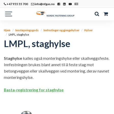
+47 955 55 700
info@nfgas.no
Hjem
Innstøpningsgods
Innfestinger og gjengehylser
Hylser
LMPL, staghylse
LMPL, staghylse
Staghylse
kalles også monteringshylse eller skallveggsfeste.
Innfestningen brukes blant annet til å feste stag mot
betongveggen eller skallveggen ved montering, derav navnet
monteringshylse.
Basta-registrering for staghylse