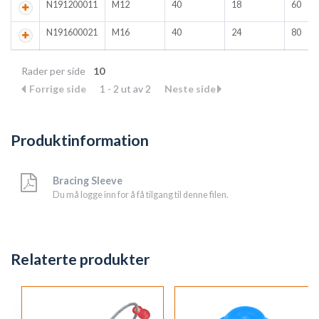
N191200011
M12
40
18
60
N191600021
M16
40
24
80
Rader per side
10
Forrige side
1 - 2 ut av 2
Neste side
Produktinformation
Bracing Sleeve
Du må logge inn for å få tilgang til denne filen.
Relaterte produkter