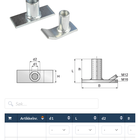
Artikkelnr.
d1
L
d2
B