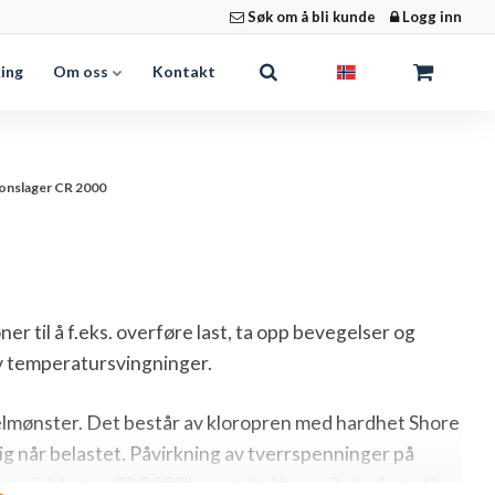
Søk om å bli kunde
Logg inn
king
Om oss
Kontakt
onslager CR 2000
 til å f.eks. overføre last, ta opp bevegelser og
v temperatursvingninger.
elmønster. Det består av kloropren med hardhet Shore
ig når belastet. Påvirkning av tverrspenninger på
merisk lager. CR 2000 har en trykkapasitet på opptil