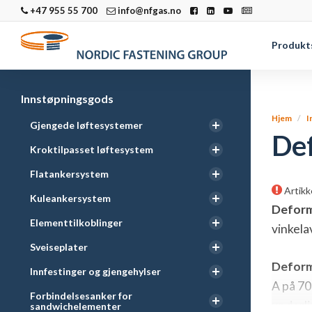
+47 955 55 700
info@nfgas.no
Produkt
Innstøpningsgods
Hjem
I
Gjengede løftesystemer
De
Kroktilpasset løftesystem
Flatankersystem
Artikk
Kuleankersystem
Deform
Elementtilkoblinger
vinkela
Sveiseplater
Deform
Innfestinger og gjengehylser
A på 70
Forbindelsesanker for
underli
sandwichelementer