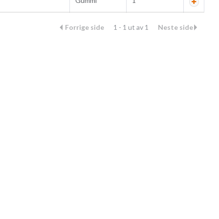
Gummi
1
Forrige side
1 - 1 ut av 1
Neste side