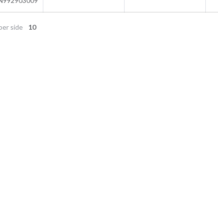
N992903009
per side
10