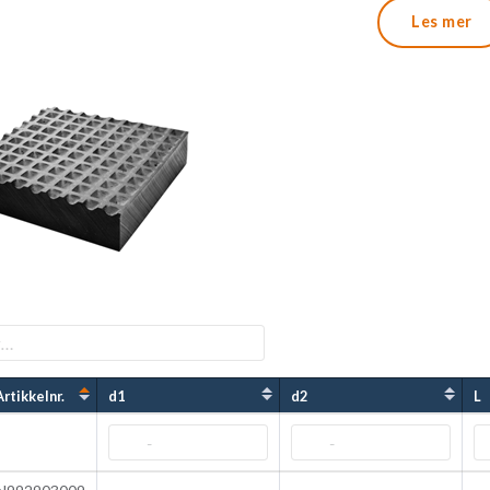
², avhengig av størrelse.
Les mer
sjonslageret kan produseres i ulike størrelser etter kunde
nisk informasjon se:
http://www.calenberg-ingenieure.co
Artikkelnr.
d1
d2
L