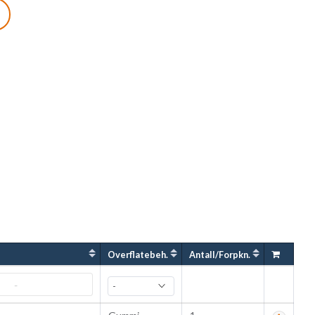
ns ønske. Alle lagre er å få med hull eller slisse.
m/
Overflatebeh.
Antall/Forpkn.