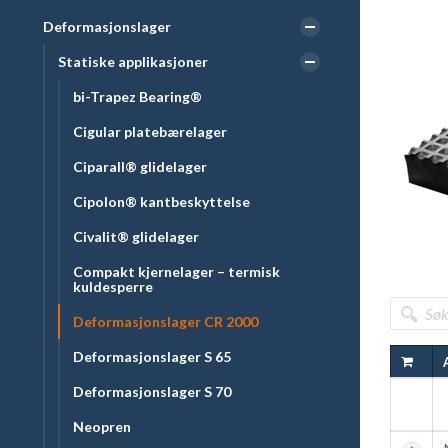
20 N/mm
Deformasjonslager
Statiske applikasjoner
Deforma
bi-Trapez Bearing®
For tek
Cigular platebærelager
Ciparall® glidelager
Cipolon® kantbeskyttelse
Civalit® glidelager
Compakt kjernelager – termisk
kuldesperre
Deformasjonslager CR 2000
Deformasjonslager S 65
Deformasjonslager S 70
Neopren