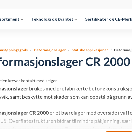
sortiment
Teknologi og kvalitet
Sertifikater og CE-Mer
nnstøpningsgods
Deformasjonslager
Statiske applikasjoner
Deformasj
formasjonslager CR 2000
elen krever kontakt med selger
asjonslager
brukes med prefabrikerte betongkonstruksjoner
vvik, samt beskytte mot skader som kan oppstå på grunn a
asjonslager CR 2000
er et bærelager med overside i vaff
 ±5. Overflatestrukturen bidrar til mindre påkjenning, særl
ggende materiale reduseres like bra som for et glatt elasto