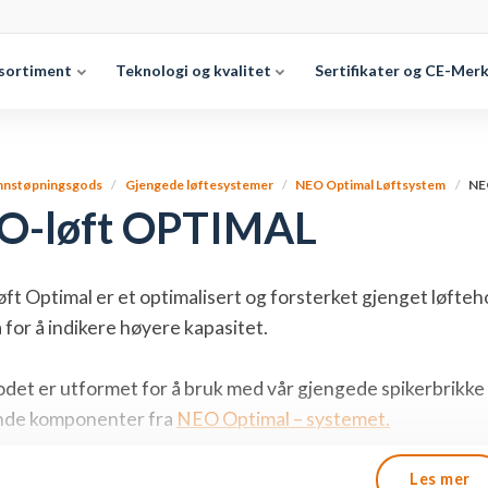
sortiment
Teknologi og kvalitet
Sertifikater og CE-Mer
nnstøpningsgods
Gjengede løftesystemer
NEO Optimal Løftsystem
NE
O-løft OPTIMAL
t Optimal er et optimalisert og forsterket gjenget løfte
å for å indikere høyere kapasitet.
det er utformet for å bruk med vår gjengede spikerbrikk
ende komponenter fra
NEO Optimal – systemet.
være løftehodets flerleddskonstruksjon får du optimale lø
Les mer