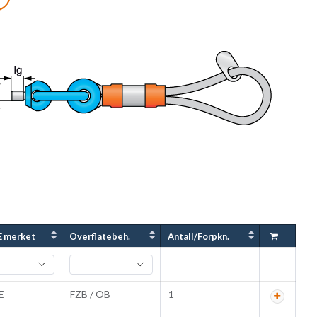
var med maskindirektivet 2006/42/EG.
t løfteanker eller løftehode kan utsettes for. For
håndteringsblad og hensynta angitte forutsetninger.
E merket
Overflatebeh.
Antall/Forpkn.
E
FZB / OB
1