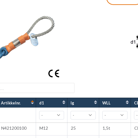
der.
odene er CE-merket, strekktestet og dokumentert i sams
Working Load Limit) angir den maksimale belastningen som e
pasitet når ankeret et støpt inn i betong – se respektive 
Artikkelnr.
d1
lg
WLL
C
N421200100
M12
25
1,5t
C