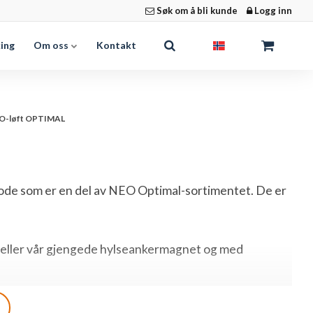
Søk om å bli kunde
Logg inn
king
Om oss
Kontakt
O-løft OPTIMAL
hode som er en del av NEO Optimal-sortimentet. De er
e eller vår gjengede hylseankermagnet og med
fteforhold og wirens utforming minimerer risikoen for