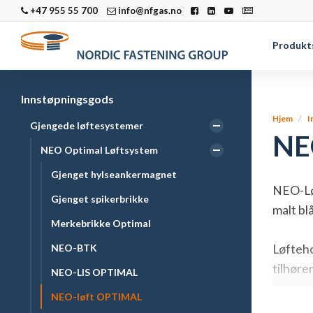
+47 955 55 700
info@nfgas.no
Produkt
Innstøpningsgods
Hjem
I
Gjengede løftesystemer
NE
NEO Optimal Løftsystem
Gjenget hylseankermagnet
NEO-Løf
Gjenget spikerbrikke
malt bl
Merkebrikke Optimal
NEO-BTK
Løfteho
tilhør
NEO-LIS OPTIMAL
NEO-løft OPTIMAL
Takket 