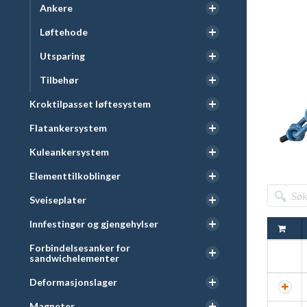
Ankere
kantska
Løftehode
Løfteh
Utsparing
Tilbehør
”WLL” (
Kroktilpasset løftesystem
løfteka
Flatankersystem
Kuleankersystem
Elementtilkoblinger
Sveiseplater
Innfestinger og gjengehylser
Forbindelsesanker for
sandwichelementer
Deformasjonslager
Magneter