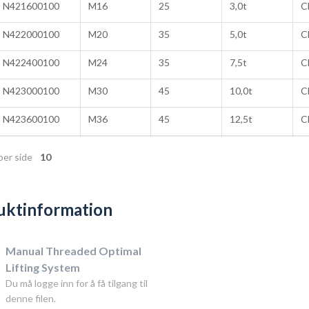
N421600100
M16
25
3,0t
C
N422000100
M20
35
5,0t
C
N422400100
M24
35
7,5t
C
N423000100
M30
45
10,0t
C
N423600100
M36
45
12,5t
C
per side
10
uktinformation
Manual Threaded Optimal
Lifting System
Du må logge inn for å få tilgang til
denne filen.